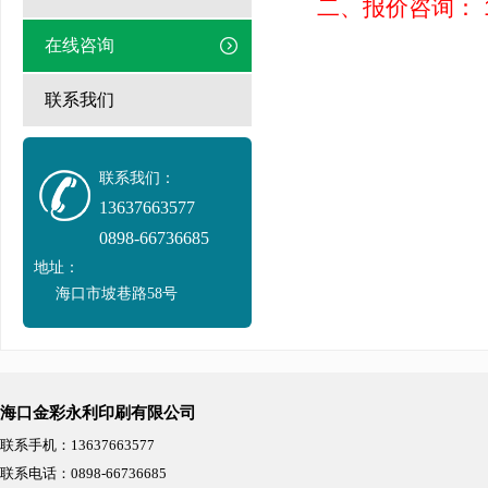
二、报价咨询： 13
在线咨询
联系我们
联系我们：
13637663577
0898-66736685
地址：
海口市坡巷路58号
海口金彩永利印刷有限公司
联系手机：13637663577
联系电话：0898-66736685