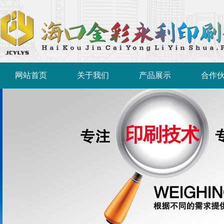
网站首页
关于我们
产品展示
合作